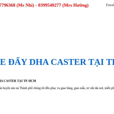
7796368 (Ms Nhi) - 0399540277 (Mrs Hường)
Email
Ủ
GIỚI THIỆU
CHÍNH SÁCH
TIN TỨC
E ĐẨY DHA CASTER TẠI T
A CASTER TẠI TP. HCM
 huyện nào tại Thành phố chúng tôi đều phục vụ giao hàng, giao mẫu, tư vấn tận nơi, miễn ph