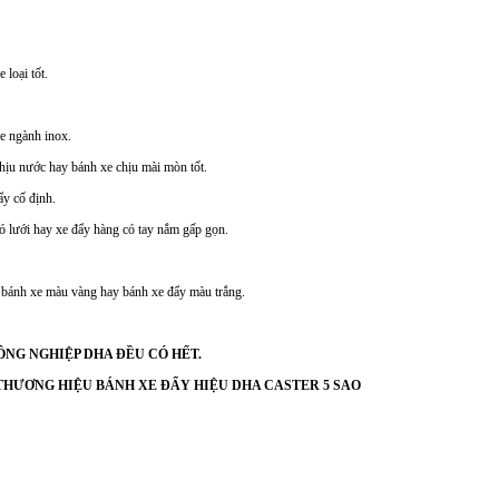
 loại tốt.
e ngành inox.
chịu nước hay bánh xe chịu mài mòn tốt.
y cố định.
ó lưới hay xe đẩy hàng có tay nắm gấp gọn.
 bánh xe màu vàng hay bánh xe đẩy màu trắng.
ÔNG NGHIỆP DHA ĐỀU CÓ HẾT.
THƯƠNG HIỆU BÁNH XE ĐẨY HIỆU DHA CASTER 5 SAO