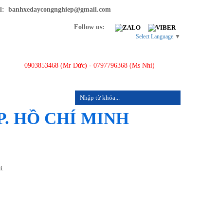
: banhxedaycongnghiep@gmail.com
Follow us:
Select Language
▼
0903853468 (Mr Đức) - 0797796368 (Ms Nhi)
LIÊN HỆ
P. HỒ CHÍ MINH
í.