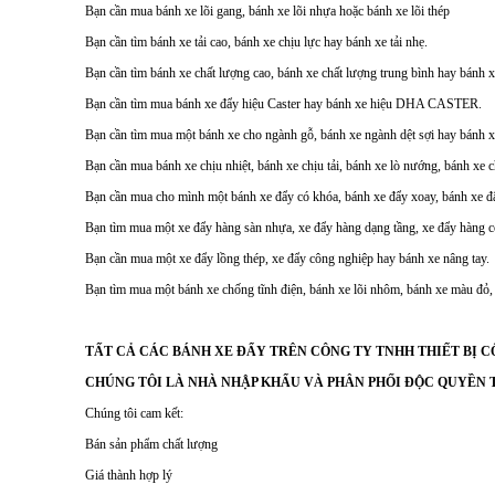
Bạn cần mua bánh xe lõi gang, bánh xe lõi nhựa hoặc bánh xe lõi thép
Bạn cần tìm bánh xe tải cao, bánh xe chịu lực hay bánh xe tải nhẹ.
Bạn cần tìm bánh xe chất lượng cao, bánh xe chất lượng trung bình hay bánh xe
Bạn cần tìm mua bánh xe đẩy hiệu Caster hay bánh xe hiệu DHA CASTER.
Bạn cần tìm mua một bánh xe cho ngành gỗ, bánh xe ngành dệt sợi hay bánh x
Bạn cần mua bánh xe chịu nhiệt, bánh xe chịu tải, bánh xe lò nướng, bánh xe 
Bạn cần mua cho mình một bánh xe đẩy có khóa, bánh xe đẩy xoay, bánh xe đẩ
Bạn tìm mua một xe đẩy hàng sàn nhựa, xe đẩy hàng dạng tầng, xe đẩy hàng c
Bạn cần mua một xe đẩy lồng thép, xe đẩy công nghiệp hay bánh xe nâng tay.
Bạn tìm mua một bánh xe chống tĩnh điện, bánh xe lõi nhôm, bánh xe màu đỏ,
TẤT CẢ CÁC BÁNH XE ĐẨY TRÊN CÔNG TY TNHH THIẾT BỊ C
CHÚNG TÔI LÀ NHÀ NHẬP KHẨU VÀ PHÂN PHỐI ĐỘC QUYỀN 
Chúng tôi cam kết:
Bán sản phẩm chất lượng
Giá thành hợp lý