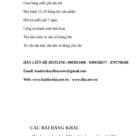
Giao hàng miễn phí tận nơi
Bảo hành 12-24 tháng tùy sản phẩm
Đổi trả miễn phí 7 ngày
Công nợ thanh toán linh hoạt
Tồn kho luôn có sẵn số lượng lớn
Tư vấn tận tình, tận tâm và đúng yêu cầu
HÃY LIÊN HỆ HOTLINE: 0903853468 - 0399540277 - 0797796368
Email: banhxedaydhacaster@gmail.com
Web: www.banhxeday.net.vn - www.dha.net.vn
CÁC BÀI ĐĂNG KHÁC