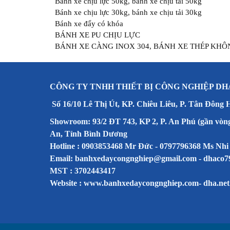
Bánh xe chịu lực 50kg, bánh xe chịu tải 50kg
Bánh xe chịu lực 30kg, bánh xe chịu tải 30kg
Bánh xe đẩy có khóa
BÁNH XE PU CHỊU LỰC
BÁNH XE CÀNG INOX 304, BÁNH XE THÉP KHÔ
CÔNG TY TNHH THIẾT BỊ CÔNG NGHIỆP DH
Số 16/10 Lê Thị Út, KP. Chiêu Liêu, P. Tân Đông 
Showroom: 93/2 ĐT 743, KP 2, P. An Phú (gần vòn
An, Tỉnh Bình Dương
Hotline : 0903853468 Mr Đức - 0797796368 Ms Nhi
Email: banhxedaycongnghiep@gmail.com - dhaco
MST : 3702443417
Website :
www.banhxedaycongnghiep.com
-
dha.net