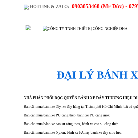
0903853468 (Mr Đức) - 079
HOTLINE & ZALO:
SẢN PHẨM
TRANG CH
ĐẠI LÝ BÁNH X
NHÀ PHÂN PHỐI ĐỘC QUYỀN BÁNH XE ĐẨY THƯƠNG HIỆU DH
Bạn cần mua bánh xe đẩy, xe đẩy hàng tại Thành phố Hồ Chí Minh, bất cứ quận
Bạn càn mua bánh xe PU càng thép, bánh xe PU càng inox.
Bạn cần mua bánh xe cao su càng inox, bánh xe cao su càng thép.
Bạn cần mua bánh xe Nylon, bánh xe PA hay bánh xe đẩy chịu lực.