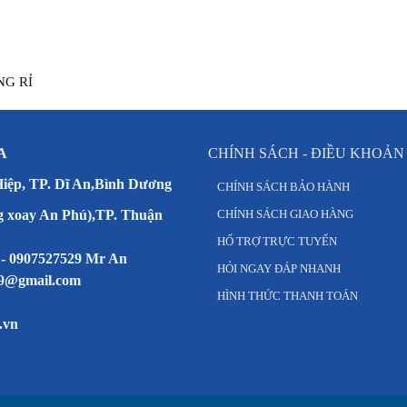
NG RỈ
A
CHÍNH SÁCH - ĐIỀU KHOẢN
Hiệp, TP. Dĩ An,Bình Dương
CHÍNH SÁCH BẢO HÀNH
g xoay An Phú),TP. Thuận
CHÍNH SÁCH GIAO HÀNG
HỔ TRỢ TRỰC TUYẾN
 - 0907527529 Mr An
HỎI NGAY ĐÁP NHANH
79@gmail.com
HÌNH THỨC THANH TOÁN
.vn