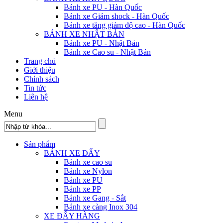
Bánh xe PU - Hàn Quốc
Bánh xe Giảm shock - Hàn Quốc
Bánh xe tăng giảm độ cao - Hàn Quốc
BÁNH XE NHẬT BẢN
Bánh xe PU - Nhật Bản
Bánh xe Cao su - Nhật Bản
Trang chủ
Giới thiệu
Chính sách
Tin tức
Liên hệ
Menu
Sản phẩm
BÁNH XE ĐẨY
Bánh xe cao su
Bánh xe Nylon
Bánh xe PU
Bánh xe PP
Bánh xe Gang - Sắt
Bánh xe càng Inox 304
XE ĐẨY HÀNG