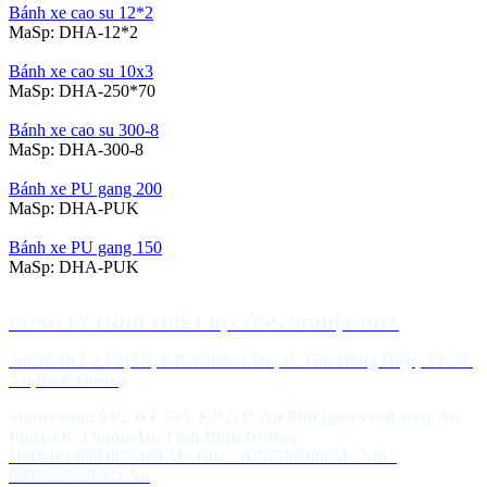
Bánh xe cao su 12*2
MaSp:
DHA-12*2
Bánh xe cao su 10x3
MaSp:
DHA-250*70
Bánh xe cao su 300-8
MaSp:
DHA-300-8
Bánh xe PU gang 200
MaSp:
DHA-PUK
Bánh xe PU gang 150
MaSp:
DHA-PUK
CÔNG TY TNHH THIẾT BỊ CÔNG NGHIỆP DHA
Số 16/10 Lê Thị Út, KP. Chiêu Liêu, P. Tân Đông Hiệp, TP. Dĩ
An,Bình Dương
Showroom: 93/2 ĐT 743, KP 2, P. An Phú (gần vòng xoay An
Phú),TP. Thuận An, Tỉnh Bình Dương
Hotline : 0903853468 Mr Đức - 0797796368 Ms Nhi -
0907527529 Mr An