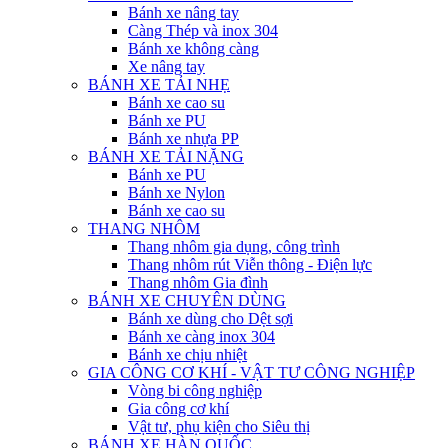
Bánh xe nâng tay
Càng Thép và inox 304
Bánh xe không càng
Xe nâng tay
BÁNH XE TẢI NHẸ
Bánh xe cao su
Bánh xe PU
Bánh xe nhựa PP
BÁNH XE TẢI NẶNG
Bánh xe PU
Bánh xe Nylon
Bánh xe cao su
THANG NHÔM
Thang nhôm gia dụng, công trình
Thang nhôm rút Viễn thông - Điện lực
Thang nhôm Gia đình
BÁNH XE CHUYÊN DÙNG
Bánh xe dùng cho Dệt sợi
Bánh xe càng inox 304
Bánh xe chịu nhiệt
GIA CÔNG CƠ KHÍ - VẬT TƯ CÔNG NGHIỆP
Vòng bi công nghiệp
Gia công cơ khí
Vật tư, phụ kiện cho Siêu thị
BÁNH XE HÀN QUỐC