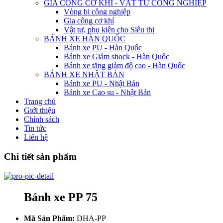
GIA CÔNG CƠ KHÍ - VẬT TƯ CÔNG NGHIỆP
Vòng bi công nghiệp
Gia công cơ khí
Vật tư, phụ kiện cho Siêu thị
BÁNH XE HÀN QUỐC
Bánh xe PU - Hàn Quốc
Bánh xe Giảm shock - Hàn Quốc
Bánh xe tăng giảm độ cao - Hàn Quốc
BÁNH XE NHẬT BẢN
Bánh xe PU - Nhật Bản
Bánh xe Cao su - Nhật Bản
Trang chủ
Giới thiệu
Chính sách
Tin tức
Liên hệ
Chi tiết sản phẩm
Bánh xe PP 75
Mã Sản Phẩm:
DHA-PP