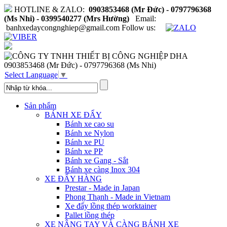
HOTLINE & ZALO:
0903853468 (Mr Đức) - 0797796368
(Ms Nhi) - 0399540277 (Mrs Hường)
Email:
banhxedaycongnghiep@gmail.com
Follow us:
0903853468 (Mr Đức) - 0797796368 (Ms Nhi)
Select Language
▼
Sản phẩm
BÁNH XE ĐẨY
Bánh xe cao su
Bánh xe Nylon
Bánh xe PU
Bánh xe PP
Bánh xe Gang - Sắt
Bánh xe càng Inox 304
XE ĐẨY HÀNG
Prestar - Made in Japan
Phong Thạnh - Made in Vietnam
Xe đẩy lồng thép worktainer
Pallet lồng thép
XE NÂNG TAY VÀ CÀNG BÁNH XE