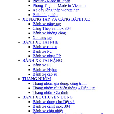
Prestar - Made in Japan
Phong Thạnh - Made in Vietnam
Xe đẩy lồng thép worktainer
Pallet lồng thép
XE NÂNG TAY VÀ CÀNG BÁNH XE
Bánh xe nâng tay
Càng Thép và inox 304
Bánh xe không càng
Xe nâng tay
BÁNH XE TẢI NHẸ
Bánh xe cao su
Bánh xe PU
Bánh xe nhựa PP
BÁNH XE TẢI NẶNG
Bánh xe PU
Bánh xe Nylon
Bánh xe cao su
THANG NHÔM
Thang nhôm gia dụng, công trình
Thang nhôm rút Viễn thông - Điện lực
Thang nhôm Gia đình
BÁNH XE CHUYÊN DÙNG
Bánh xe dùng cho Dệt sợi
Bánh xe càng inox 304
Bánh xe chịu nhiệt