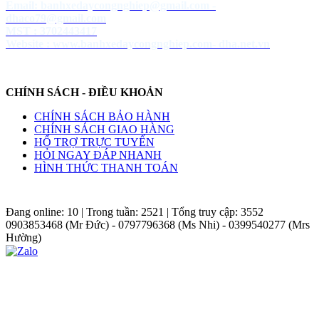
Email: banhxedaycongnghiep@gmail.com -
dhaco79@gmail.com
MST : 3702443417
Website :
www.banhxedaycongnghiep.com
-
dha.net.vn
CHÍNH SÁCH - ĐIỀU KHOẢN
CHÍNH SÁCH BẢO HÀNH
CHÍNH SÁCH GIAO HÀNG
HỔ TRỢ TRỰC TUYẾN
HỎI NGAY ĐÁP NHANH
HÌNH THỨC THANH TOÁN
Đang online:
10
| Trong tuần:
2521
| Tổng truy cập:
3552
0903853468 (Mr Đức) - 0797796368 (Ms Nhi) - 0399540277 (Mrs
Hường)