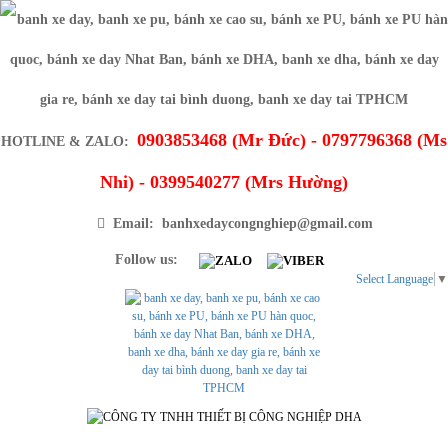
0903853468 (Mr Đức) - 0797796368 (Ms
HOTLINE & ZALO:
Nhi) - 0399540277 (Mrs Hường)
Email: banhxedaycongnghiep@gmail.com
Follow us:
Select Language
▼