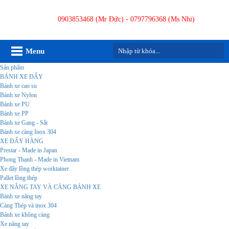
0903853468 (Mr Đức) - 0797796368 (Ms Nhi)
Menu
Sản phẩm
BÁNH XE ĐẨY
Bánh xe cao su
Bánh xe Nylon
Bánh xe PU
Bánh xe PP
Bánh xe Gang - Sắt
Bánh xe càng Inox 304
XE ĐẨY HÀNG
Prestar - Made in Japan
Phong Thạnh - Made in Vietnam
Xe đẩy lồng thép worktainer
Pallet lồng thép
XE NÂNG TAY VÀ CÀNG BÁNH XE
Bánh xe nâng tay
Càng Thép và inox 304
Bánh xe không càng
Xe nâng tay