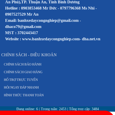
An Phú),TP. Thuận An, Tỉnh Bình Dương
Hotline : 0903853468 Mr Đức - 0797796368 Ms Nhi -
0907527529 Mr An
Email: banhxedaycongnghiep@gmail.com -
dhaco79@gmail.com
MST : 3702443417
Website :
www.banhxedaycongnghiep.com
-
dha.net.vn
CHÍNH SÁCH - ĐIỀU KHOẢN
CHÍNH SÁCH BẢO HÀNH
CHÍNH SÁCH GIAO HÀNG
HỔ TRỢ TRỰC TUYẾN
HỎI NGAY ĐÁP NHANH
HÌNH THỨC THANH TOÁN
Đang online:
6
| Trong tuần:
2453
| Tổng truy cập:
3484