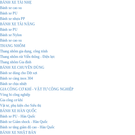
BÁNH XE TẢI NHẸ
Bánh xe cao su
Bánh xe PU
Bánh xe nhựa PP
BÁNH XE TẢI NẶNG
Bánh xe PU
Bánh xe Nylon
Bánh xe cao su
THANG NHÔM
Thang nhôm gia dụng, công trình
Thang nhôm rút Viễn thông - Điện lực
Thang nhôm Gia đình
BÁNH XE CHUYÊN DÙNG
Bánh xe dùng cho Dệt sợi
Bánh xe càng inox 304
Bánh xe chịu nhiệt
GIA CÔNG CƠ KHÍ - VẬT TƯ CÔNG NGHIỆP
Vòng bi công nghiệp
Gia công cơ khí
Vật tư, phụ kiện cho Siêu thị
BÁNH XE HÀN QUỐC
Bánh xe PU - Hàn Quốc
Bánh xe Giảm shock - Hàn Quốc
Bánh xe tăng giảm độ cao - Hàn Quốc
BÁNH XE NHẬT BẢN