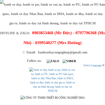
0903853468 (Mr Đức) - 0797796368 (Ms
HOTLINE & ZALO:
Nhi) - 0399540277 (Mrs Hường)
Email: banhxedaycongnghiep@gmail.com
Follow us:
Select Language
▼