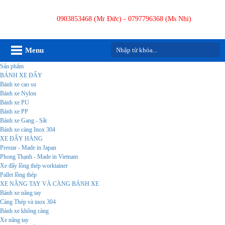
0903853468 (Mr Đức) - 0797796368 (Ms Nhi)
Menu
Sản phẩm
BÁNH XE ĐẨY
Bánh xe cao su
Bánh xe Nylon
Bánh xe PU
Bánh xe PP
Bánh xe Gang - Sắt
Bánh xe càng Inox 304
XE ĐẨY HÀNG
Prestar - Made in Japan
Phong Thạnh - Made in Vietnam
Xe đẩy lồng thép worktainer
Pallet lồng thép
XE NÂNG TAY VÀ CÀNG BÁNH XE
Bánh xe nâng tay
Càng Thép và inox 304
Bánh xe không càng
Xe nâng tay