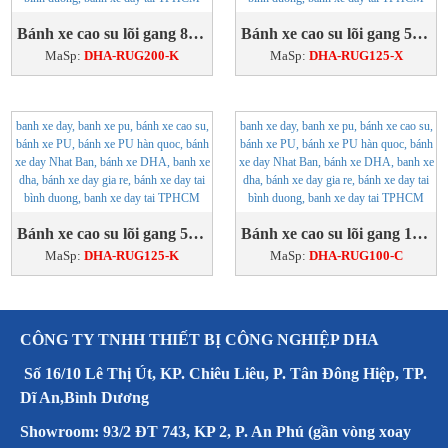
Bánh xe cao su lõi gang 8'' khóa
Bánh xe cao su lõi gang 5'' xoay
MaSp:
DHA-RUG200-K
MaSp:
DHA-RUG125-X
Bánh xe cao su lõi gang 5'' khóa
Bánh xe cao su lõi gang 100x50 cố định
MaSp:
DHA-RUG125-K
MaSp:
DHA-RUG100-C
CÔNG TY TNHH THIẾT BỊ CÔNG NGHIỆP DHA
Số 16/10 Lê Thị Út, KP. Chiêu Liêu, P. Tân Đông Hiệp, TP.
Dĩ An,Bình Dương
Showroom: 93/2 ĐT 743, KP 2, P. An Phú (gần vòng xoay