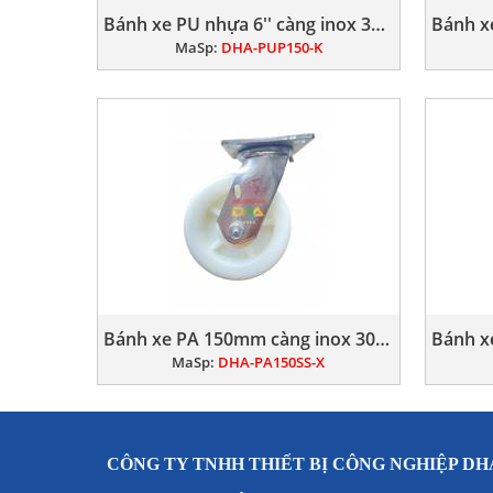
Bánh xe PU nhựa 6'' càng inox 304 khóa
MaSp:
DHA-PUP150-K
Bánh xe PA 150mm càng inox 304 xoay
MaSp:
DHA-PA150SS-X
CÔNG TY TNHH THIẾT BỊ CÔNG NGHIỆP DH