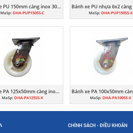
Bánh xe PU 150mm càng inox 304 cố định
MaSp:
DHA-PUP150SS-C
MaSp:
DHA-PUP150SS-X
Bánh xe PA 125x50mm càng inox 304 xoay
MaSp:
DHA-PA125SS-X
MaSp:
DHA-PA100SS-X
CHÍNH SÁCH - ĐIỀU KHOẢN
A