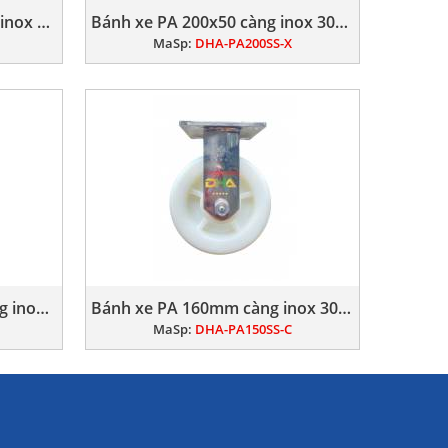
Bánh xe PU nhựa 6x2 càng inox 304 xoay
Bánh xe PA 200x50 càng inox 304 xoay
MaSp:
DHA-PA200SS-X
Bánh xe PA 100x50mm càng inox 304 xoay
Bánh xe PA 160mm càng inox 304 cố định
MaSp:
DHA-PA150SS-C