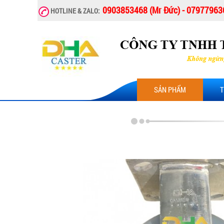
0903853468 (Mr Đức) - 079779636
HOTLINE & ZALO:
SẢN PHẨM
T