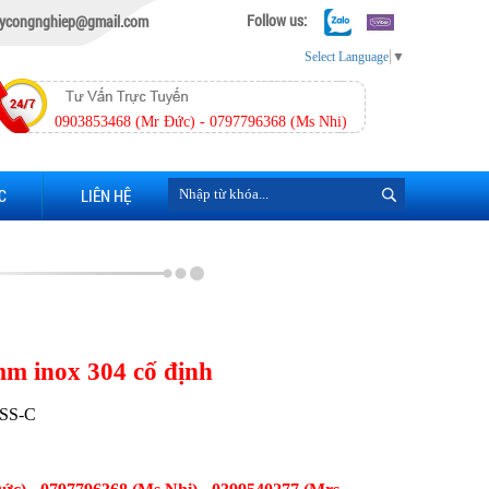
Follow us:
ycongnghiep@gmail.com
Select Language
▼
0903853468 (Mr Đức) - 0797796368 (Ms Nhi)
C
LIÊN HỆ
mm inox 304 cố định
SS-C