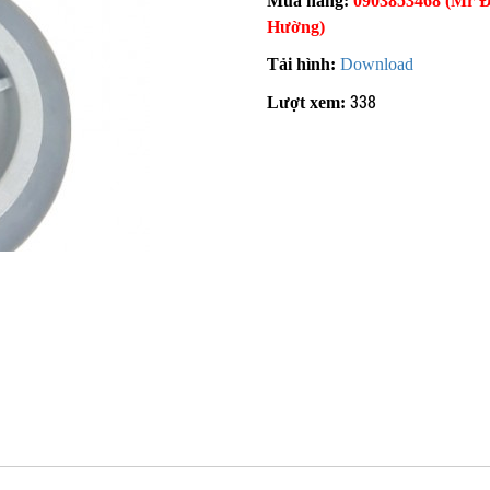
Mua hàng:
0903853468 (Mr Đ
Hường)
Tải hình:
Download
338
Lượt xem: