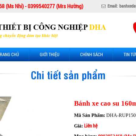
8 (Ms Nhi) - 0399540277 (Mrs Hường)
Email: banhxeda
RANG CHỦ
GIỚI THIỆU
CHÍNH SÁCH
TIN TỨ
Chi tiết sản phẩm
Bánh xe cao su 160
Mã Sản Phẩm:
DHA-RUP150
Liên hệ
Giá: