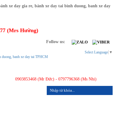
277 (Mrs Hường)
Follow us:
Select Language
▼
0903853468 (Mr Đức) - 0797796368 (Ms Nhi)
LIÊN HỆ