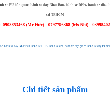
0903853468 (Mr Đức) - 0797796368 (Ms Nhi) - 0399540
O:
Ủ
GIỚI THIỆU
CHÍNH SÁCH
TIN TỨC
Chi tiết sản phẩm