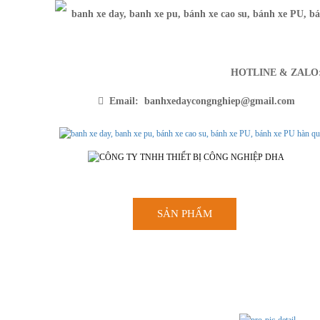
HOTLINE & ZAL
Email: banhxedaycongnghiep@gmail.com
SẢN PHẨM
TRANG CH