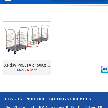
Xe đẩy PRESTAR 150Kg lồng thép
MaSp:
NB107
CÔNG TY TNHH THIẾT BỊ CÔNG NGHIỆP DHA
Số 16/10 Lê Thị Út, KP. Chiêu Liêu, P. Tân Đông Hiệp, TP.