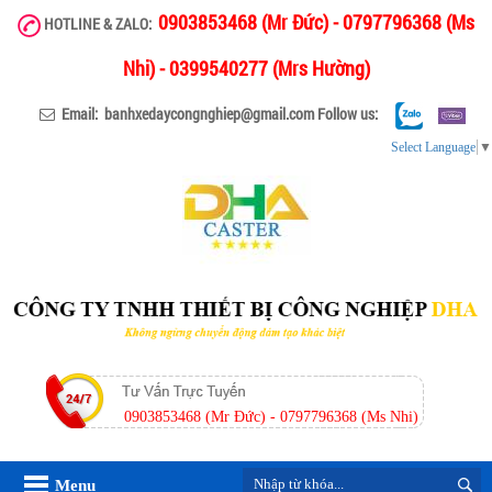
0903853468 (Mr Đức) - 0797796368 (Ms
HOTLINE & ZALO:
Nhi) - 0399540277 (Mrs Hường)
Email: banhxedaycongnghiep@gmail.com
Follow us:
Select Language
▼
0903853468 (Mr Đức) - 0797796368 (Ms Nhi)
Menu