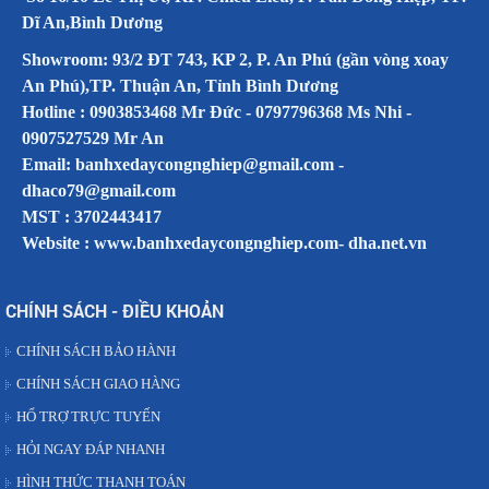
Dĩ An,Bình Dương
Showroom: 93/2 ĐT 743, KP 2, P. An Phú (gần vòng xoay
An Phú),TP. Thuận An, Tỉnh Bình Dương
Hotline : 0903853468 Mr Đức - 0797796368 Ms Nhi -
0907527529 Mr An
Email: banhxedaycongnghiep@gmail.com -
dhaco79@gmail.com
MST : 3702443417
Website :
www.banhxedaycongnghiep.com
-
dha.net.vn
CHÍNH SÁCH - ĐIỀU KHOẢN
CHÍNH SÁCH BẢO HÀNH
CHÍNH SÁCH GIAO HÀNG
HỔ TRỢ TRỰC TUYẾN
HỎI NGAY ĐÁP NHANH
HÌNH THỨC THANH TOÁN