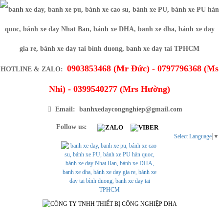
0903853468 (Mr Đức) - 0797796368 (Ms
HOTLINE & ZALO:
Nhi) - 0399540277 (Mrs Hường)
Email: banhxedaycongnghiep@gmail.com
Follow us:
Select Language
▼