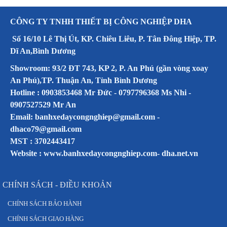
CÔNG TY TNHH THIẾT BỊ CÔNG NGHIỆP DHA
Số 16/10 Lê Thị Út, KP. Chiêu Liêu, P. Tân Đông Hiệp, TP.
Dĩ An,Bình Dương
Showroom: 93/2 ĐT 743, KP 2, P. An Phú (gần vòng xoay
An Phú),TP. Thuận An, Tỉnh Bình Dương
Hotline : 0903853468 Mr Đức - 0797796368 Ms Nhi -
0907527529 Mr An
Email: banhxedaycongnghiep@gmail.com -
dhaco79@gmail.com
MST : 3702443417
Website :
www.banhxedaycongnghiep.com
-
dha.net.vn
CHÍNH SÁCH - ĐIỀU KHOẢN
CHÍNH SÁCH BẢO HÀNH
CHÍNH SÁCH GIAO HÀNG