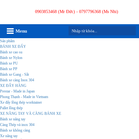
0903853468 (Mr Đức) - 0797796368 (Ms Nhi)
Menu
Sản phẩm
BÁNH XE ĐẨY
Bánh xe cao su
Bánh xe Nylon
Bánh xe PU
Bánh xe PP
Bánh xe Gang - Sắt
Bánh xe càng Inox 304
XE ĐẨY HÀNG
Prestar - Made in Japan
Phong Thạnh - Made in Vietnam
Xe đẩy lồng thép worktainer
Pallet lồng thép
XE NÂNG TAY VÀ CÀNG BÁNH XE
Bánh xe nâng tay
Càng Thép và inox 304
Bánh xe không càng
Xe nâng tay