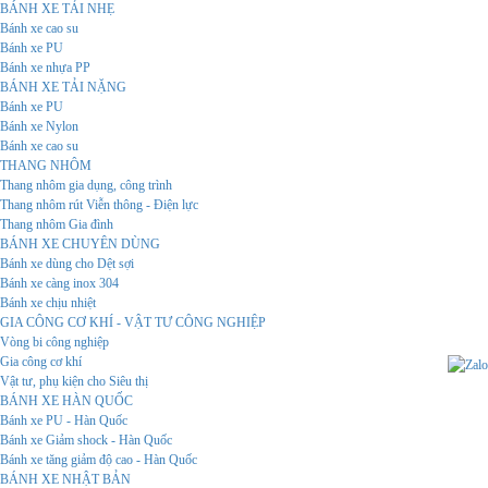
BÁNH XE TẢI NHẸ
Bánh xe cao su
Bánh xe PU
Bánh xe nhựa PP
BÁNH XE TẢI NẶNG
Bánh xe PU
Bánh xe Nylon
Bánh xe cao su
THANG NHÔM
Thang nhôm gia dụng, công trình
Thang nhôm rút Viễn thông - Điện lực
Thang nhôm Gia đình
BÁNH XE CHUYÊN DÙNG
Bánh xe dùng cho Dệt sợi
Bánh xe càng inox 304
Bánh xe chịu nhiệt
GIA CÔNG CƠ KHÍ - VẬT TƯ CÔNG NGHIỆP
Vòng bi công nghiệp
Gia công cơ khí
Vật tư, phụ kiện cho Siêu thị
BÁNH XE HÀN QUỐC
Bánh xe PU - Hàn Quốc
Bánh xe Giảm shock - Hàn Quốc
Bánh xe tăng giảm độ cao - Hàn Quốc
BÁNH XE NHẬT BẢN