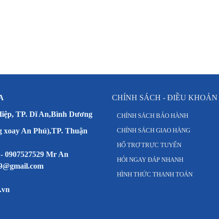
A
CHÍNH SÁCH - ĐIỀU KHOẢN
Hiệp, TP. Dĩ An,Bình Dương
CHÍNH SÁCH BẢO HÀNH
g xoay An Phú),TP. Thuận
CHÍNH SÁCH GIAO HÀNG
HỔ TRỢ TRỰC TUYẾN
 - 0907527529 Mr An
HỎI NGAY ĐÁP NHANH
79@gmail.com
HÌNH THỨC THANH TOÁN
.vn