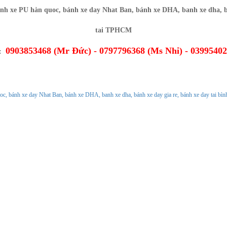
0903853468 (Mr Đức) - 0797796368 (Ms Nhi) - 0399540
O:
Ủ
GIỚI THIỆU
CHÍNH SÁCH
TIN TỨC