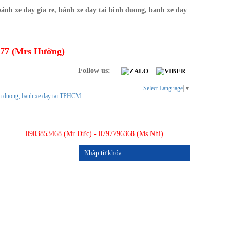
277 (Mrs Hường)
Follow us:
Select Language
▼
0903853468 (Mr Đức) - 0797796368 (Ms Nhi)
LIÊN HỆ