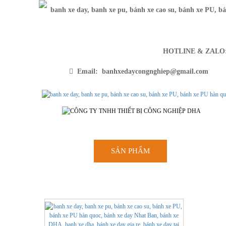
HOTLINE & ZAL
Email: banhxedaycongnghiep@gmail.com
SẢN PHẨM
TRANG CH