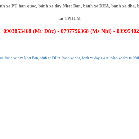
0903853468 (Mr Đức) - 0797796368 (Ms Nhi) - 0399540
O:
Ủ
GIỚI THIỆU
CHÍNH SÁCH
TIN TỨC