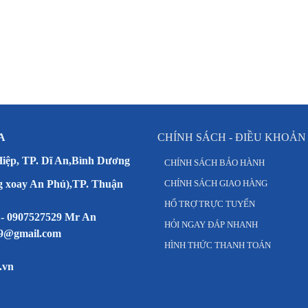
A
CHÍNH SÁCH - ĐIỀU KHOẢN
Hiệp, TP. Dĩ An,Bình Dương
CHÍNH SÁCH BẢO HÀNH
g xoay An Phú),TP. Thuận
CHÍNH SÁCH GIAO HÀNG
HỔ TRỢ TRỰC TUYẾN
 - 0907527529 Mr An
HỎI NGAY ĐÁP NHANH
79@gmail.com
HÌNH THỨC THANH TOÁN
.vn