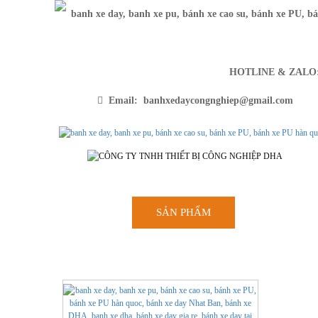
HOTLINE & ZAL
Email: banhxedaycongnghiep@gmail.com
SẢN PHẨM
TRANG CH