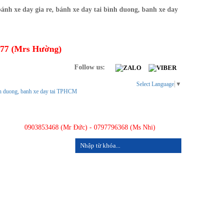
277 (Mrs Hường)
Follow us:
Select Language
▼
0903853468 (Mr Đức) - 0797796368 (Ms Nhi)
LIÊN HỆ