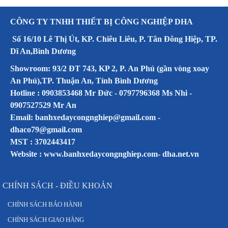
CÔNG TY TNHH THIẾT BỊ CÔNG NGHIỆP DHA
Số 16/10 Lê Thị Út, KP. Chiêu Liêu, P. Tân Đông Hiệp, TP.
Dĩ An,Bình Dương
Showroom: 93/2 ĐT 743, KP 2, P. An Phú (gần vòng xoay
An Phú),TP. Thuận An, Tỉnh Bình Dương
Hotline : 0903853468 Mr Đức - 0797796368 Ms Nhi -
0907527529 Mr An
Email: banhxedaycongnghiep@gmail.com -
dhaco79@gmail.com
MST : 3702443417
Website :
www.banhxedaycongnghiep.com
-
dha.net.vn
CHÍNH SÁCH - ĐIỀU KHOẢN
CHÍNH SÁCH BẢO HÀNH
CHÍNH SÁCH GIAO HÀNG