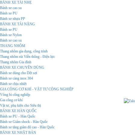
BÁNH XE TẢI NHẸ
Bánh xe cao su
Bánh xe PU
Bánh xe nhựa PP
BÁNH XE TẢI NẶNG
Bánh xe PU
Bánh xe Nylon
Bánh xe cao su
THANG NHÔM
Thang nhôm gia dụng, công trình
Thang nhôm rút Viễn thông - Điện lực
Thang nhôm Gia đình
BÁNH XE CHUYÊN DÙNG
Bánh xe dùng cho Dệt sợi
Bánh xe càng inox 304
Bánh xe chịu nhiệt
GIA CÔNG CƠ KHÍ - VẬT TƯ CÔNG NGHIỆP
Vòng bi công nghiệp
Gia công cơ khí
Vật tư, phụ kiện cho Siêu thị
BÁNH XE HÀN QUỐC
Bánh xe PU - Hàn Quốc
Bánh xe Giảm shock - Hàn Quốc
Bánh xe tăng giảm độ cao - Hàn Quốc
BÁNH XE NHẬT BẢN