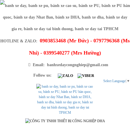
0903853468 (Mr Đức) - 0797796368 (Ms
HOTLINE & ZALO:
Nhi) - 0399540277 (Mrs Hường)
Email: banhxedaycongnghiep@gmail.com
Follow us:
Select Language
▼