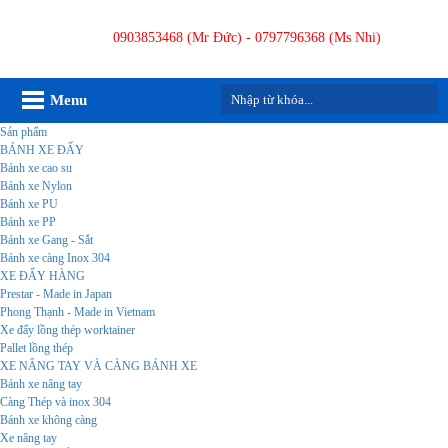
0903853468 (Mr Đức) - 0797796368 (Ms Nhi)
Menu
Sản phẩm
BÁNH XE ĐẨY
Bánh xe cao su
Bánh xe Nylon
Bánh xe PU
Bánh xe PP
Bánh xe Gang - Sắt
Bánh xe càng Inox 304
XE ĐẨY HÀNG
Prestar - Made in Japan
Phong Thạnh - Made in Vietnam
Xe đẩy lồng thép worktainer
Pallet lồng thép
XE NÂNG TAY VÀ CÀNG BÁNH XE
Bánh xe nâng tay
Càng Thép và inox 304
Bánh xe không càng
Xe nâng tay