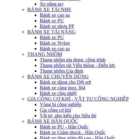
Xe nâng tay
BÁNH XE TẢI NHẸ
Bánh xe cao su
Bánh xe PU
Bánh xe nhựa PP
BÁNH XE TẢI NẶNG
Bánh xe PU
Bánh xe Nylon
Bánh xe cao su
THANG NHÔM
Thang nhôm gia dụng, công trình
Thang nhôm rút Viễn thông - Điện lực
Thang nhôm Gia đình
BÁNH XE CHUYÊN DÙNG
Bánh xe dùng cho Dệt sợi
Bánh xe càng inox 304
Bánh xe chịu nhiệt
GIA CÔNG CƠ KHÍ - VẬT TƯ CÔNG NGHIỆP
Vòng bi công nghiệp
Gia công cơ khí
Vật tư, phụ kiện cho Siêu thị
BÁNH XE HÀN QUỐC
Bánh xe PU - Hàn Quốc
Bánh xe Giảm shock - Hàn Quốc
Bánh xe tăng giảm độ cao - Hàn Quốc