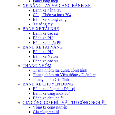
Pallet lồng thép
XE NÂNG TAY VÀ CÀNG BÁNH XE
Bánh xe nâng tay
Càng Thép và inox 304
Bánh xe không càng
Xe nâng tay
BÁNH XE TẢI NHẸ
Bánh xe cao su
Bánh xe PU
Bánh xe nhựa PP
BÁNH XE TẢI NẶNG
Bánh xe PU
Bánh xe Nylon
Bánh xe cao su
THANG NHÔM
Thang nhôm gia dụng, công trình
Thang nhôm rút Viễn thông - Điện lực
Thang nhôm Gia đình
BÁNH XE CHUYÊN DÙNG
Bánh xe dùng cho Dệt sợi
Bánh xe càng inox 304
Bánh xe chịu nhiệt
GIA CÔNG CƠ KHÍ - VẬT TƯ CÔNG NGHIỆP
Vòng bi công nghiệp
Gia công cơ khí