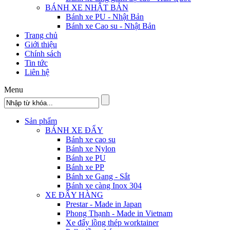
BÁNH XE NHẬT BẢN
Bánh xe PU - Nhật Bản
Bánh xe Cao su - Nhật Bản
Trang chủ
Giới thiệu
Chính sách
Tin tức
Liên hệ
Menu
Sản phẩm
BÁNH XE ĐẨY
Bánh xe cao su
Bánh xe Nylon
Bánh xe PU
Bánh xe PP
Bánh xe Gang - Sắt
Bánh xe càng Inox 304
XE ĐẨY HÀNG
Prestar - Made in Japan
Phong Thạnh - Made in Vietnam
Xe đẩy lồng thép worktainer