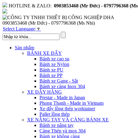
HOTLINE & ZALO:
0903853468 (Mr Đức) - 0797796368 (Ms
0903853468 (Mr Đức) - 0797796368 (Ms Nhi)
Select Language
▼
Sản phẩm
BÁNH XE ĐẨY
Bánh xe cao su
Bánh xe Nylon
Bánh xe PU
Bánh xe PP
Bánh xe Gang - Sắt
Bánh xe càng Inox 304
XE ĐẨY HÀNG
Prestar - Made in Japan
Phong Thạnh - Made in Vietnam
Xe đẩy lồng thép worktainer
Pallet lồng thép
XE NÂNG TAY VÀ CÀNG BÁNH XE
Bánh xe nâng tay
Càng Thép và inox 304
Bánh xe không càng