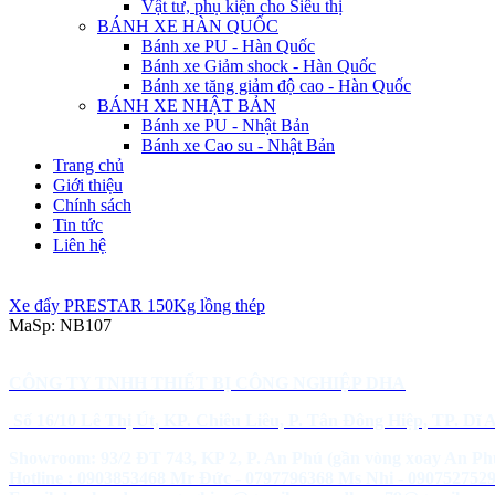
Vật tư, phụ kiện cho Siêu thị
BÁNH XE HÀN QUỐC
Bánh xe PU - Hàn Quốc
Bánh xe Giảm shock - Hàn Quốc
Bánh xe tăng giảm độ cao - Hàn Quốc
BÁNH XE NHẬT BẢN
Bánh xe PU - Nhật Bản
Bánh xe Cao su - Nhật Bản
Trang chủ
Giới thiệu
Chính sách
Tin tức
Liên hệ
Xe đẩy PRESTAR 150Kg lồng thép
MaSp:
NB107
CÔNG TY TNHH THIẾT BỊ CÔNG NGHIỆP DHA
Số 16/10 Lê Thị Út, KP. Chiêu Liêu, P. Tân Đông Hiệp, TP. Dĩ
Showroom: 93/2 ĐT 743, KP 2, P. An Phú (gần vòng xoay An P
Hotline : 0903853468 Mr Đức - 0797796368 Ms Nhi - 090752752