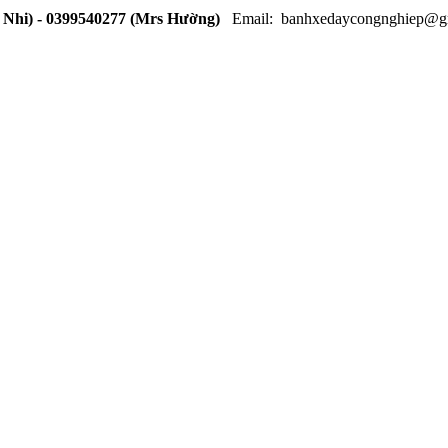
 Nhi) - 0399540277 (Mrs Hường)
Email: banhxedaycongnghiep@g