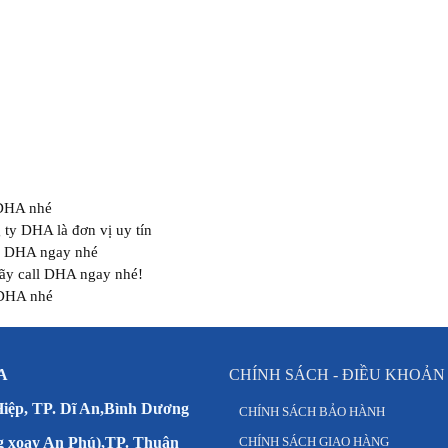
 DHA nhé
ty DHA là đơn vị uy tín
i DHA ngay nhé
ãy call DHA ngay nhé!
 DHA nhé
A
CHÍNH SÁCH - ĐIỀU KHOẢN
Hiệp, TP. Dĩ An,Bình Dương
CHÍNH SÁCH BẢO HÀNH
g xoay An Phú),TP. Thuận
CHÍNH SÁCH GIAO HÀNG