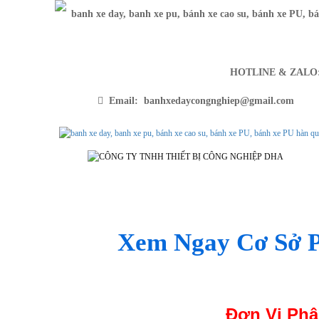
HOTLINE & ZAL
Email: banhxedaycongnghiep@gmail.com
SẢN PHẨM
TRANG CH
Xem Ngay Cơ Sở P
Đơn Vị Phâ