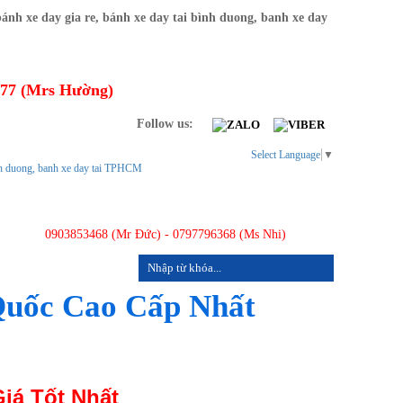
277 (Mrs Hường)
Follow us:
Select Language
▼
0903853468 (Mr Đức) - 0797796368 (Ms Nhi)
LIÊN HỆ
Quốc Cao Cấp Nhất
iá Tốt Nhất