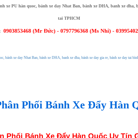
0903853468 (Mr Đức) - 0797796368 (Ms Nhi) - 0399540
O:
Ủ
GIỚI THIỆU
CHÍNH SÁCH
TIN TỨC
hân Phối Bánh Xe Đẩy Hàn 
n Phối Bánh Xe Đẩy Hàn Quốc Uy Tín G