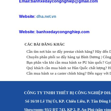
Email:banhxedaycongnghiep@gmail.com
Website:
dha.net.vn
Website: banhxedaycongnghiep.com
CÁC BÀI ĐĂNG KHÁC
Cần tìm nơi bán xe đẩy prestar chính hãng? Hãy đến
Chuyên phân phối xe đẩy hàng tại Bình Dương | Công 
Bạn phân vân khi cần mua bánh xe PU hàn quốc? Gọ
Quý khách cần mua bánh xe Hàn Quốc chất lượng? H
Cần mua bánh xe a caster chính hãng? Đến ngay với
CÔNG TY TNHH THIẾT BỊ CÔNG NGHIỆP DH
Số 16/10 Lê Thị Út, KP. Chiêu Liêu, P. Tân Đông 
Showroom: 93/2 ĐT 743, KP 2, P. An Phú (gần vòn