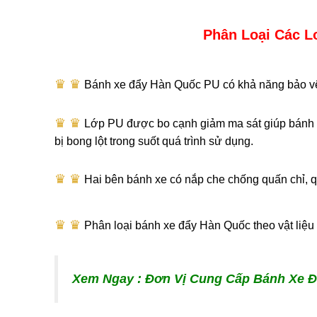
Phân Loại Các L
♛ ♛​
Bánh xe đẩy Hàn Quốc PU có khả năng bảo vệ 
♛ ♛​
Lớp PU được bo cạnh giảm ma sát giúp bánh xe 
bị bong lột trong suốt quá trình sử dụng.
♛ ♛​
Hai bên bánh xe có nắp che chống quấn chỉ, qu
♛ ♛​
Phân loại bánh xe đẩy Hàn Quốc theo vật liệu
Xem Ngay : Đơn Vị Cung Cấp Bánh Xe 