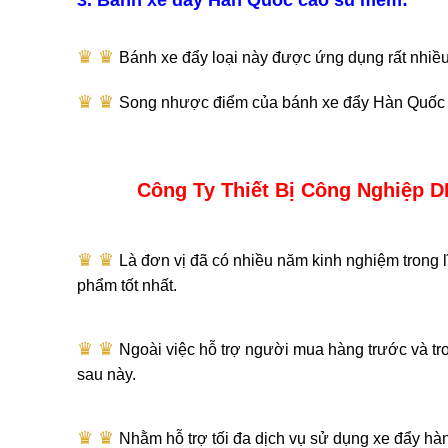
3. Bánh xe đẩy Hàn Quốc cao su mềm:
♛ ♛​
Bánh xe đẩy loại này được ứng dụng rất nhiều
♛ ♛​
Song nhược điểm của bánh xe đẩy Hàn Quốc c
Công Ty Thiết Bị Công Nghiệp 
♛ ♛​
Là đơn vị đã có nhiều năm kinh nghiệm trong 
phẩm tốt nhất.
♛ ♛​
Ngoài việc hỗ trợ người mua hàng trước và tro
sau này.
♛ ♛​
Nhằm hỗ trợ tối đa dịch vụ sử dụng xe đẩy hà