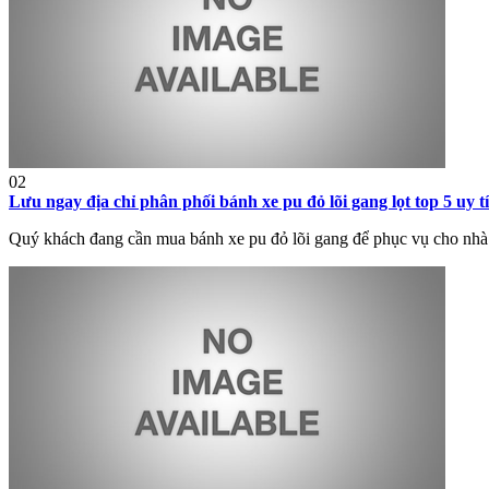
02
Lưu ngay địa chỉ phân phối bánh xe pu đỏ lõi gang lọt top 5 uy t
Quý khách đang cần mua bánh xe pu đỏ lõi gang để phục vụ cho nhà