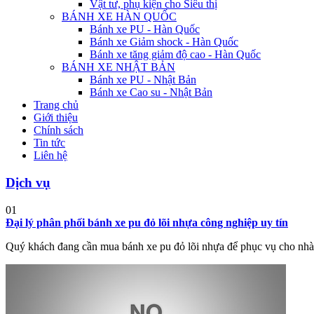
Vật tư, phụ kiện cho Siêu thị
BÁNH XE HÀN QUỐC
Bánh xe PU - Hàn Quốc
Bánh xe Giảm shock - Hàn Quốc
Bánh xe tăng giảm độ cao - Hàn Quốc
BÁNH XE NHẬT BẢN
Bánh xe PU - Nhật Bản
Bánh xe Cao su - Nhật Bản
Trang chủ
Giới thiệu
Chính sách
Tin tức
Liên hệ
Dịch vụ
01
Đại lý phân phối bánh xe pu đỏ lõi nhựa công nghiệp uy tín
Quý khách đang cần mua bánh xe pu đỏ lõi nhựa để phục vụ cho nhà