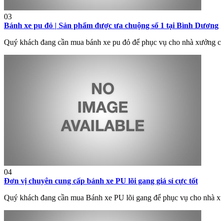
03
Bánh xe pu đỏ | Sản phẩm được ưa chuộng số 1 tại Bình Dương
Quý khách đang cần mua bánh xe pu đỏ để phục vụ cho nhà xưởng c
04
Đơn vị chuyên cung cấp bánh xe PU lõi gang giá sỉ cực tốt
Quý khách đang cần mua Bánh xe PU lõi gang để phục vụ cho nhà x