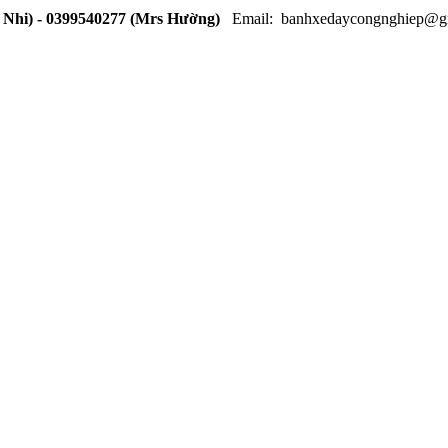
 Nhi) - 0399540277 (Mrs Hường)
Email: banhxedaycongnghiep@g