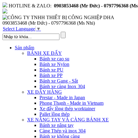
HOTLINE & ZALO:
0903853468 (Mr Đức) - 0797796368 (Ms
0903853468 (Mr Đức) - 0797796368 (Ms Nhi)
Select Language
▼
Sản phẩm
BÁNH XE ĐẨY
Bánh xe cao su
Bánh xe Nylon
Bánh xe PU
Bánh xe PP
Bánh xe Gang - Sắt
Bánh xe càng Inox 304
XE ĐẨY HÀNG
Prestar - Made in Japan
Phong Thạnh - Made in Vietnam
Xe đẩy lồng thép worktainer
Pallet lồng thép
XE NÂNG TAY VÀ CÀNG BÁNH XE
Bánh xe nâng tay
Càng Thép và inox 304
Bánh xe không càng