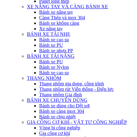
Pallet lồng thép
XE NÂNG TAY VÀ CÀNG BÁNH XE
Bánh xe nâng tay
Càng Thép và inox 304
Bánh xe không càng
Xe nâng tay
BÁNH XE TẢI NHẸ
Bánh xe cao su
Bánh xe PU
Bánh xe nhựa PP
BÁNH XE TẢI NẶNG
Bánh xe PU
Bánh xe Nylon
Bánh xe cao su
THANG NHÔM
Thang nhôm gia dụng, công trình
Thang nhôm rút Viễn thông - Điện lực
Thang nhôm Gia đình
BÁNH XE CHUYÊN DÙNG
Bánh xe dùng cho Dệt sợi
Bánh xe càng inox 304
Bánh xe chịu nhiệt
GIA CÔNG CƠ KHÍ - VẬT TƯ CÔNG NGHIỆP
Vòng bi công nghiệp
Gia công cơ khí