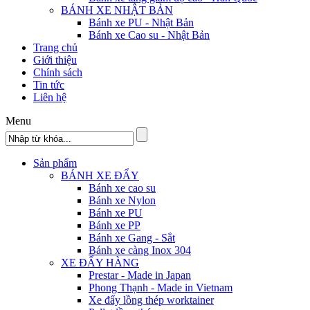
BÁNH XE NHẬT BẢN
Bánh xe PU - Nhật Bản
Bánh xe Cao su - Nhật Bản
Trang chủ
Giới thiệu
Chính sách
Tin tức
Liên hệ
Menu
Sản phẩm
BÁNH XE ĐẨY
Bánh xe cao su
Bánh xe Nylon
Bánh xe PU
Bánh xe PP
Bánh xe Gang - Sắt
Bánh xe càng Inox 304
XE ĐẨY HÀNG
Prestar - Made in Japan
Phong Thạnh - Made in Vietnam
Xe đẩy lồng thép worktainer