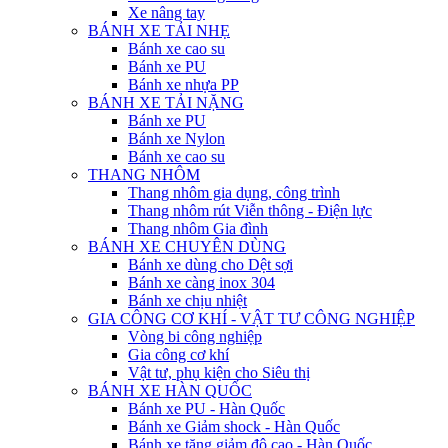
Xe nâng tay
BÁNH XE TẢI NHẸ
Bánh xe cao su
Bánh xe PU
Bánh xe nhựa PP
BÁNH XE TẢI NẶNG
Bánh xe PU
Bánh xe Nylon
Bánh xe cao su
THANG NHÔM
Thang nhôm gia dụng, công trình
Thang nhôm rút Viễn thông - Điện lực
Thang nhôm Gia đình
BÁNH XE CHUYÊN DÙNG
Bánh xe dùng cho Dệt sợi
Bánh xe càng inox 304
Bánh xe chịu nhiệt
GIA CÔNG CƠ KHÍ - VẬT TƯ CÔNG NGHIỆP
Vòng bi công nghiệp
Gia công cơ khí
Vật tư, phụ kiện cho Siêu thị
BÁNH XE HÀN QUỐC
Bánh xe PU - Hàn Quốc
Bánh xe Giảm shock - Hàn Quốc
Bánh xe tăng giảm độ cao - Hàn Quốc